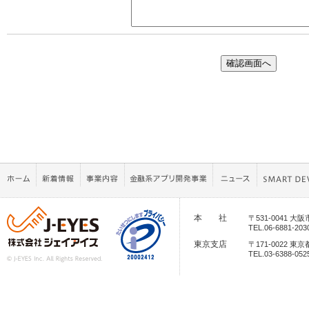
取得した個人情報については、漏洩、減失又
個人情報の安全管理のために必要かつ適切な
お問い合わせへの回答後、取得した個人情報
ます。
（９）個人情報保護方針について
当社ホームページの個人情報保護方針をご覧
（10）当社の個人情報の取扱いに関する苦情
窓口の名称
個人情報問合せ窓口
個人情報保護管理者：総務部 課長
所在地 ：大阪市北区天神橋7丁目12番
本 社
〒531-0041 
連絡先
グレーシィ天神橋ビル2号館
TEL.06-6881-203
TEL / FAX：TEL 06-6881-2030 / FAX 06-6
E-mailアドレス：jtoiawase@jeyes.co.jp
東京支店
〒171-0022 
TEL.03-6388-052