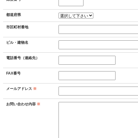
いただけない場合は、お問い合わせ内容に回
す。
都道府県
市区町村番地
（６）開示対象個人情報の開示等及び問合せ窓
ご本人からの求めにより、当社が保有する開
ビル・建物名
示、利用目的の通知、内容の訂正・追加又は
電話番号（連絡先）
三者提供の停止(以下、開示等という)に応じ
開示等に応ずる窓口は、下記「当社の個人情
FAX番号
談等の問合せ先」を参照してください。
メールアドレス
※
（７）本人が容易に認識できない方法による個
クッキーやウェブビーコン等を用いるなどし
お問い合わせ内容
※
い方法による個人情報の取得は行っておりま
（８）個人情報の安全管理措置について