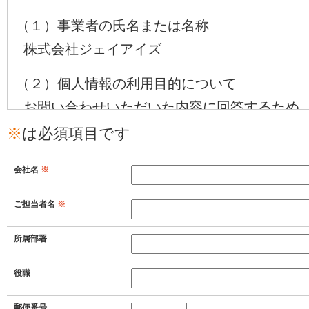
（１）事業者の氏名または名称
株式会社ジェイアイズ
（２）個人情報の利用目的について
お問い合わせいただいた内容に回答するため
※
は必須項目です
（３）個人情報の第三者提供について
取得した個人情報は法令等による場合を除い
会社名
※
ありません。
ご担当者名
※
（４）個人情報の取扱いの委託について
所属部署
取得した個人情報の取扱いの全部又は一部を
役職
（５）個人情報を与えなかった場合に生じる結
個人情報を与えることは任意です。個人情報
郵便番号